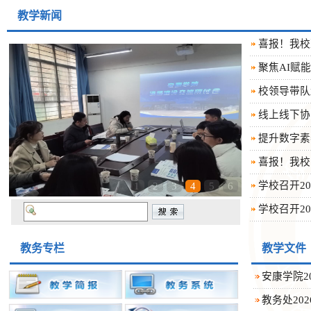
教学新闻
喜报！我校
聚焦AI赋能
校领导带队
线上线下协
提升数字素
喜报！我校
学校召开2
1
2
3
4
5
6
学校召开20
教务专栏
教学文件
安康学院20
教务处20