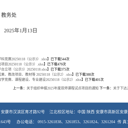
务处
0
2
5
年
1
月
1
3
日
科竞赛20250118（公示3）.xlsx
】已下载
544
次
项目20250118（公示3）.xlsx
】已下载
479
次
台立项（公示3）20250118.xlsx
】已下载
375
次
成果、教改项目、教材等 20250118（公示2）.xlsx
】已下载
388
次
教学竞赛、课程建设、专业建设20250118（公示2）.xlsx
】已下载
401
次
上一条：
关于组织申报2025年度双师课程试点项目的通知
下一条：
关于下达
 安康市汉滨区育才路92号 江北校区地址：中国 陕西 安康市高新区安康大
001643号 办公电话： 0915-3261838、3261853、3261824、3261204 传