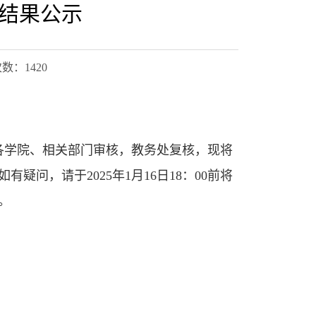
计结果公示
次数：
1420
各学院、相关部门审核，教务处复核，现将
如有疑问，请于
20
25
年
1
月
16
日
1
8
：
00前
将
。