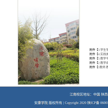
教
2
附件【
3.学生学
附件【
4.实践类
附件【
5.教学平
附件【
2.教学
附件【
1教师.
江南校区地址：中国 陕西
安康学院 版权所有 | Copyright 2020 陕ICP备 06