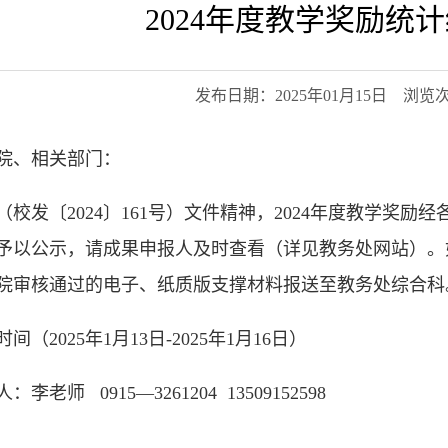
2024年度教学奖励统
发布日期：2025年01月15日 浏览
院、相关部门：
（校发〔
20
24
〕
161
号）文件
精神，
20
24
年度
教学奖励
经
予以公示，请成果申报人及时查看（
详见教务处网站
）。
院审核通过的电子、纸质版支撑材料
报送至教务处
综合科
时间（
2025年1月13日-2025年1月16日
）
人：李老师
0915—3261204 13509152598